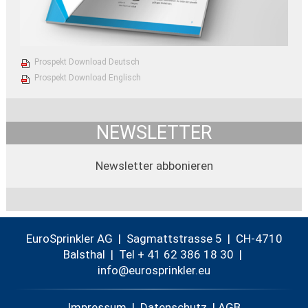
Prospekt Download Deutsch
Prospekt Download Englisch
NEWSLETTER
Newsletter abbonieren
EuroSprinkler AG | Sagmattstrasse 5 | CH-4710
Balsthal |
Tel + 41 62 386 18 30
|
nf
r
spr
nkl
r
Impressum
|
Datenschutz
|
AGB