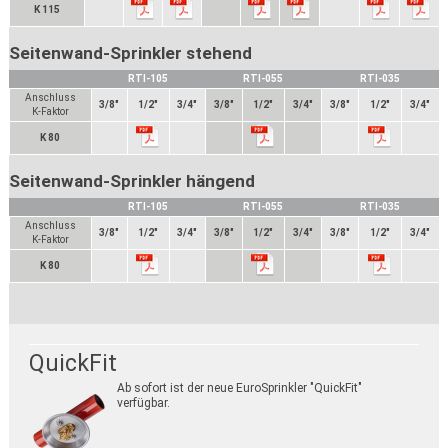
K 115
Seitenwand-Sprinkler stehend
RTI-105
RTI-055
RTI-035
Anschluss
3/8"
1/2"
3/4"
3/8"
1/2"
3/4"
3/8"
1/2"
3/4"
K-Faktor
K 80
Seitenwand-Sprinkler hängend
RTI-105
RTI-055
RTI-035
Anschluss
3/8"
1/2"
3/4"
3/8"
1/2"
3/4"
3/8"
1/2"
3/4"
K-Faktor
K 80
QuickFit
Ab sofort ist der neue EuroSprinkler "QuickFit"
verfügbar.