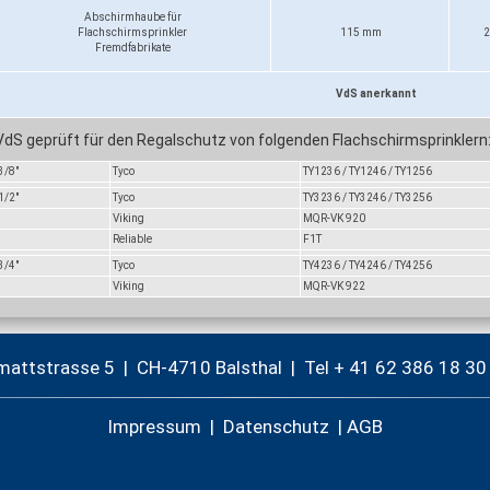
Abschirmhaube für
Flachschirmsprinkler
115 mm
2
Fremdfabrikate
VdS anerkannt
VdS geprüft für den Regalschutz von folgenden Flachschirmsprinklern
3/8"
Tyco
TY1236 / TY1246 / TY1256
1/2"
Tyco
TY3236 / TY3246 / TY3256
Viking
MQR-VK 920
Reliable
F1T
3/4"
Tyco
TY4236 / TY4246 / TY4256
Viking
MQR-VK 922
mattstrasse 5 | CH-4710 Balsthal |
Tel + 41 62 386 18 30
Impressum
|
Datenschutz
|
AGB