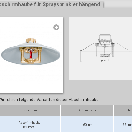
bschirmhaube für Spraysprinkler hängend
Wir führen folgende Varianten dieser Abschirmhaube:
Bezeichnung
Durchmesser
Höhe
Abschirmhaube
160 mm
33 m
Typ PB/SP