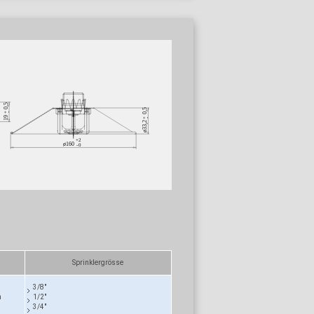
Sprinklergrösse
3/8"
m
1/2"
3/4"