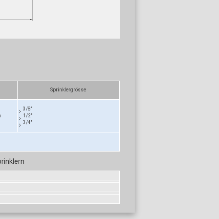
Sprinklergrösse
3/8"
m
1/2"
3/4"
rinklern