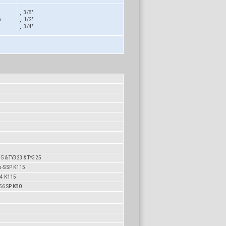
3/8"
m
1/2"
3/4"
15 & TY323 & TY325
s-S SP K115
24 K115
56 SP K80