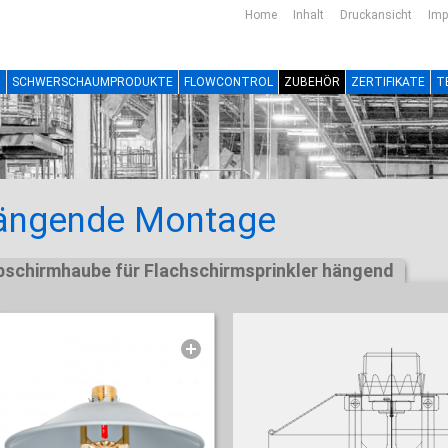
Home
Inhalt
Druckansicht
Im
N
SCHWERSCHAUMPRODUKTE
FLOWCONTROL
ZUBEHÖR
ZERTIFIKATE
T
ängende Montage
bschirmhaube für Flachschirmsprinkler hängend