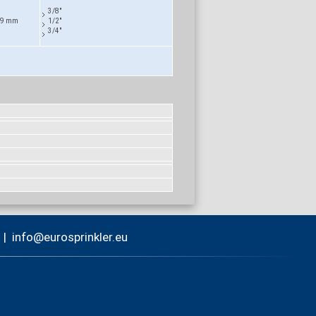
3/8"
9 mm
1/2"
3/4"
:
|
nf
r
spr
nkl
r