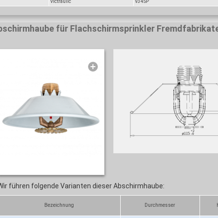
Victraulic
V34SP
bschirmhaube für Flachschirmsprinkler Fremdfabrikat
Wir führen folgende Varianten dieser Abschirmhaube:
Bezeichnung
Durchmesser