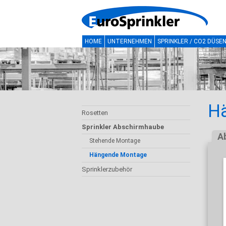
HOME
UNTERNEHMEN
SPRINKLER / CO2 DÜSE
H
Rosetten
Sprinkler Abschirmhaube
A
Stehende Montage
Hängende Montage
Sprinklerzubehör