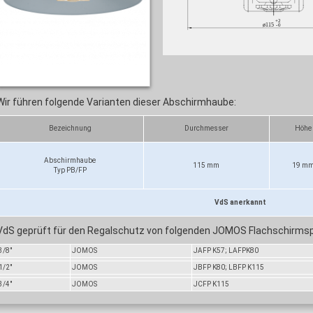
Wir führen folgende Varianten dieser Abschirmhaube:
Bezeichnung
Durchmesser
Höhe
Abschirmhaube
115 mm
19 m
Typ PB/FP
VdS anerkannt
VdS geprüft für den Regalschutz von folgenden JOMOS Flachschirmsp
3/8"
JOMOS
JAFP K57; LAFPK80
1/2"
JOMOS
JBFP K80; LBFP K115
3/4"
JOMOS
JCFP K115