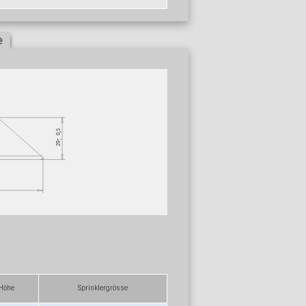
e
Höhe
Sprinklergrösse