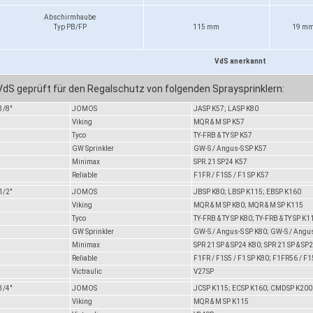
Abschirmhaube
Typ PB/FP
115 mm
19 m
VdS anerkannt
VdS geprüft für den Regalschutz von folgenden Spraysprinklern:
3/8"
JOMOS
JASP K57; LASP K80
Viking
MQR & M SP K57
Tyco
TY-FRB & TY SP K57
GW Sprinkler
GW-S / Angus-S SP K57
Minimax
SPR.21 SP24 K57
Reliable
F1FR / F1S5 / F1 SP K57
1/2"
JOMOS
JBSP K80; LBSP K115; EBSP K160
Viking
MQR & M SP K80; MQR & M SP K115
Tyco
TY-FRB & TY SP K80; TY-FRB & TY SP K1
GW Sprinkler
GW-S / Angus-S SP K80; GW-S / Angu
Minimax
SPR 21 SP & SP24 K80; SPR 21 SP & SP
Reliable
F1FR / F1S5 / F1 SP K80; F1FR56 / F1
Victraulic
V27SP
3/4"
JOMOS
JCSP K115; ECSP K160; CMDSP K200
Viking
MQR & M SP K115