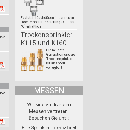
Edelstahllöschdüsen in der neuen
Hochtemperaturlegierung (> 1.100
°C) erhältlich.
Trockensprinkler
3/4"
K115 und K160
Die neueste
Generation unserer
Trockensprinkler
ist ab sofort
verfügbar!
MESSEN
3/4"
Wir sind an diversen
Messen vertreten.
Besuchen Sie uns :
Fire Sprinkler Internatinal