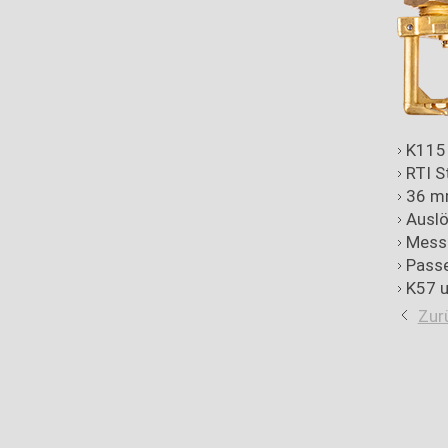
K115
RTI S
36 m
Ausl
Messi
Pass
K57 u
Zur