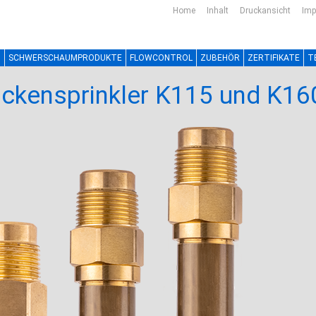
Home
Inhalt
Druckansicht
Im
N
SCHWERSCHAUMPRODUKTE
FLOWCONTROL
ZUBEHÖR
ZERTIFIKATE
T
ckensprinkler K115 und K16