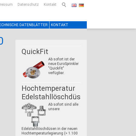
pressum
Datenschutz
Kontakt
ECHNISCHE DATENBLÄTTER
KONTAKT
0
QuickFit
Ab sofort ist der
neue EuroSprinkler
"QuickFit"
verfügbar.
Hochtemperatur
Edelstahllöschdüsen
Ab sofort sind alle
unsere
Edelstahllöschdüsen in der neuen
Hochtemperaturlegierung (> 1.100