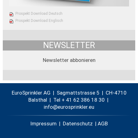
Prospekt Download Deutsch
Prospekt Download Englisch
NEWSLETTER
Newsletter abbonieren
EuroSprinkler AG | Sagmattstrasse 5 | CH-4710
Balsthal |
Tel + 41 62 386 18 30
|
nf
r
spr
nkl
r
Impressum
|
Datenschutz
|
AGB