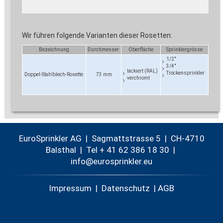
Wir führen folgende Varianten dieser Rosetten:
Bezeichnung
Durchmesser
Oberfläche
Sprinklergrösse
1/2"
3/4"
lackiert (RAL)
Trockensprinkler
Doppel-Stahlblech-Rosette
73 mm
verchromt
EuroSprinkler AG | Sagmattstrasse 5 | CH-4710
Balsthal |
Tel + 41 62 386 18 30
|
nf
r
spr
nkl
r
Impressum
|
Datenschutz
|
AGB