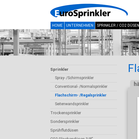
HOME
UNTERNEHMEN
SPRINKLER / CO2 DÜSE
Fl
Sprinkler
Spray- /Schirmsprinkler
h
Conventional- /Normalsprinkler
Flachschirm- /Regalsprinkler
Seitenwandsprinkler
Trockensprinkler
Sondersprinkler
Sprühflutdüsen
CO2 Glockendüsen 3/8"