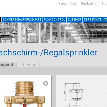
Home
Inhalt
Druckansicht
Im
N
SCHWERSCHAUMPRODUKTE
FLOWCONTROL
ZUBEHÖR
ZERTIFIKATE
T
achschirm-/Regalsprinkler
ängend
stehend