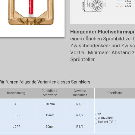
Hängender Flachschirmspr
einem flachen Sprühbild verte
Zwischendecken- und Zwisch
Vorteil: Minimaler Abstand
Sprühteller.
Wir führen folgende Varianten dieses Sprinklers:
Durchfluss-
Gewinde-
Bezeichnung
Oberfläche
nennwerte
anschluss
JAFP
10 mm
R 3/8"
roh
JBFP
15mm
R 1/2"
glanzchrom
lackiert (RAL)
JCFP
20mm
R 3/4"