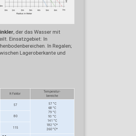
inkler
, der das Wasser mit
ilt. Einsatzgebiet: In
enbodenbereichen. In Regalen;
 zwischen Lageroberkante und
Temperatur-
K-Faktor
bereiche
57 °C
57
68 °C
79 °C
80
93 °C
141 °C
182 °C*
115
260 °C*