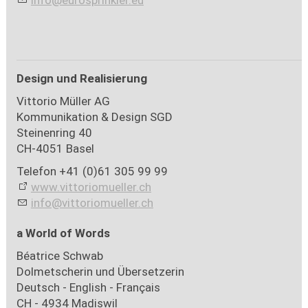
info@eurosprinkler.eu
Design und Realisierung
Vittorio Müller AG
Kommunikation & Design SGD
Steinenring 40
CH-4051 Basel
Telefon +41 (0)61 305 99 99
www.vittoriomueller.ch
nf
v
tt
r
m
ll
r
ch
a World of Words
Béatrice Schwab
Dolmetscherin und Übersetzerin
Deutsch - English - Français
CH - 4934 Madiswil